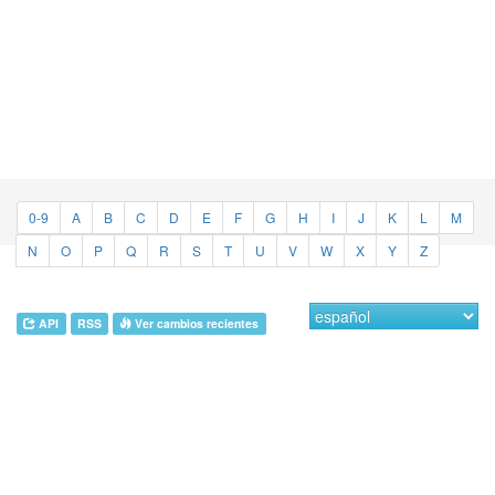
0-9
A
B
C
D
E
F
G
H
I
J
K
L
M
N
O
P
Q
R
S
T
U
V
W
X
Y
Z
API
RSS
Ver cambios recientes