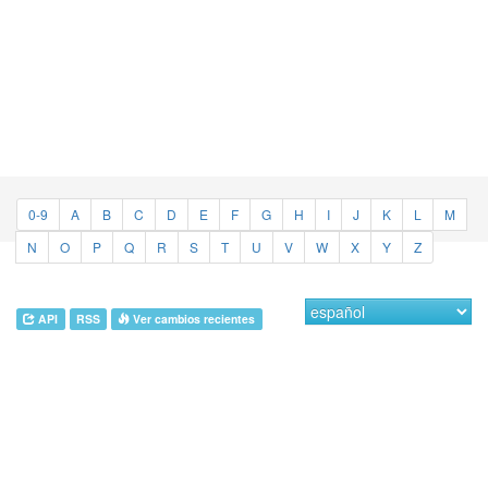
0-9
A
B
C
D
E
F
G
H
I
J
K
L
M
N
O
P
Q
R
S
T
U
V
W
X
Y
Z
API
RSS
Ver cambios recientes