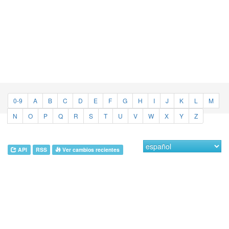
0-9
A
B
C
D
E
F
G
H
I
J
K
L
M
N
O
P
Q
R
S
T
U
V
W
X
Y
Z
API
RSS
Ver cambios recientes