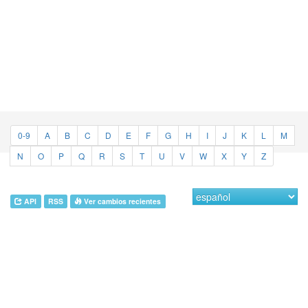
0-9
A
B
C
D
E
F
G
H
I
J
K
L
M
N
O
P
Q
R
S
T
U
V
W
X
Y
Z
API
RSS
Ver cambios recientes