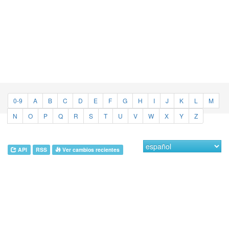
0-9
A
B
C
D
E
F
G
H
I
J
K
L
M
N
O
P
Q
R
S
T
U
V
W
X
Y
Z
API
RSS
Ver cambios recientes