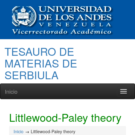
TESAURO DE
MATERIAS DE
SERBIULA
Inicio
Toggl
naviga
Littlewood-Paley theory
Inicio
Littlewood-Paley theory