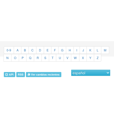
0-9
A
B
C
D
E
F
G
H
I
J
K
L
M
N
O
P
Q
R
S
T
U
V
W
X
Y
Z
API
RSS
Ver cambios recientes