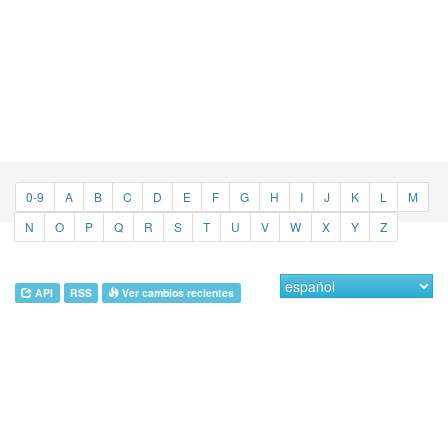
0-9
A
B
C
D
E
F
G
H
I
J
K
L
M
N
O
P
Q
R
S
T
U
V
W
X
Y
Z
API
RSS
Ver cambios recientes