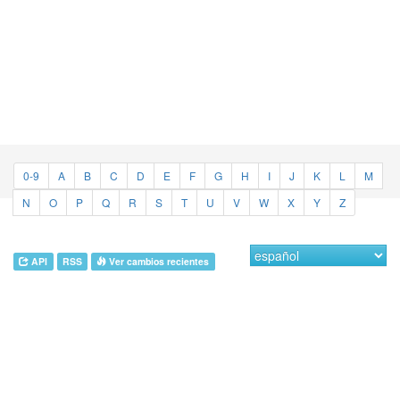
0-9
A
B
C
D
E
F
G
H
I
J
K
L
M
N
O
P
Q
R
S
T
U
V
W
X
Y
Z
API
RSS
Ver cambios recientes