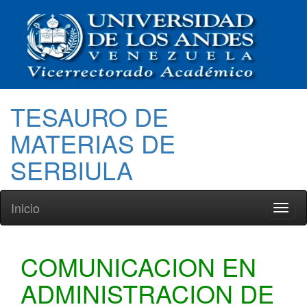
TESAURO DE
MATERIAS DE
SERBIULA
Inicio
Toggl
naviga
COMUNICACION EN
ADMINISTRACION DE