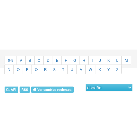
0-9
A
B
C
D
E
F
G
H
I
J
K
L
M
N
O
P
Q
R
S
T
U
V
W
X
Y
Z
API
RSS
Ver cambios recientes