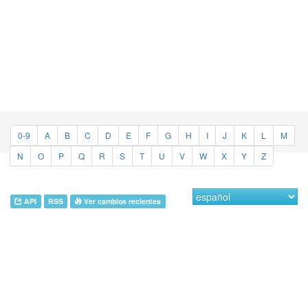
0-9
A
B
C
D
E
F
G
H
I
J
K
L
M
N
O
P
Q
R
S
T
U
V
W
X
Y
Z
API
RSS
Ver cambios recientes