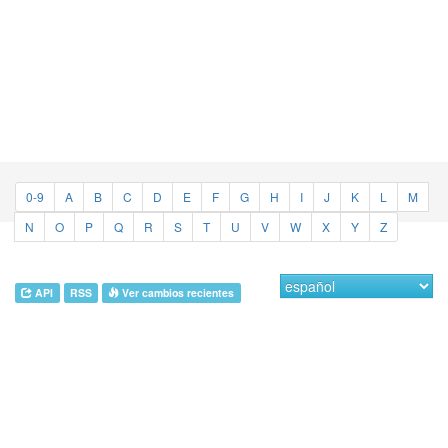
0-9
A
B
C
D
E
F
G
H
I
J
K
L
M
N
O
P
Q
R
S
T
U
V
W
X
Y
Z
API
RSS
Ver cambios recientes