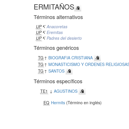
ERMITAÑOS
Términos alternativos
UP
↸
Anacoretas
UP
↸
Eremitas
UP
↸
Padres del desierto
Términos genéricos
TG
↑
BIOGRAFIA CRISTIANA
TG
↑
MONASTICISMO Y ORDENES RELIGIOSA
TG
↑
SANTOS
Términos específicos
TE1
↓
AGUSTINOS
EQ
Hermits
(Término en inglés)