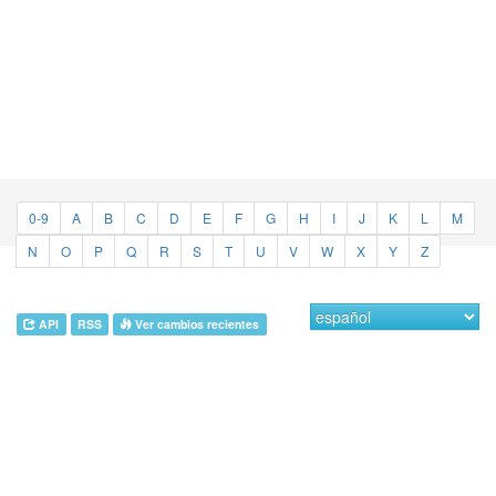
0-9
A
B
C
D
E
F
G
H
I
J
K
L
M
N
O
P
Q
R
S
T
U
V
W
X
Y
Z
API
RSS
Ver cambios recientes