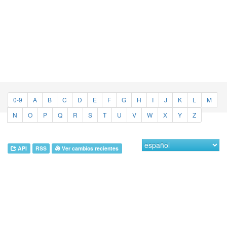
0-9
A
B
C
D
E
F
G
H
I
J
K
L
M
N
O
P
Q
R
S
T
U
V
W
X
Y
Z
API
RSS
Ver cambios recientes