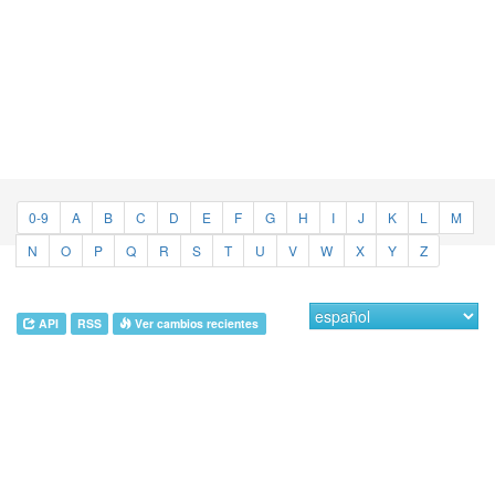
0-9
A
B
C
D
E
F
G
H
I
J
K
L
M
N
O
P
Q
R
S
T
U
V
W
X
Y
Z
API
RSS
Ver cambios recientes