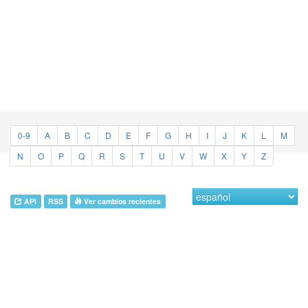
0-9
A
B
C
D
E
F
G
H
I
J
K
L
M
N
O
P
Q
R
S
T
U
V
W
X
Y
Z
API
RSS
Ver cambios recientes