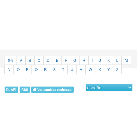
0-9
A
B
C
D
E
F
G
H
I
J
K
L
M
N
O
P
Q
R
S
T
U
V
W
X
Y
Z
API
RSS
Ver cambios recientes