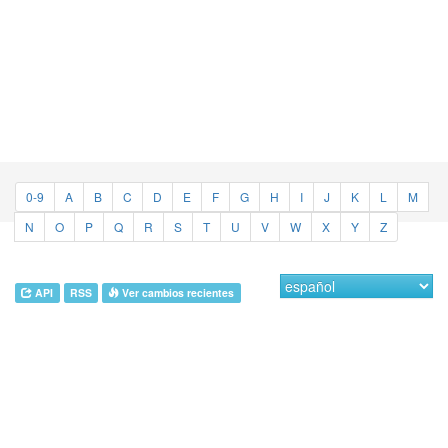
0-9
A
B
C
D
E
F
G
H
I
J
K
L
M
N
O
P
Q
R
S
T
U
V
W
X
Y
Z
API
RSS
Ver cambios recientes