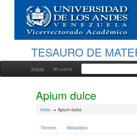
TESAURO DE MATE
Inicio
Mi cuenta
Apium dulce
Inicio
Apium dulce
Término
Metadatos