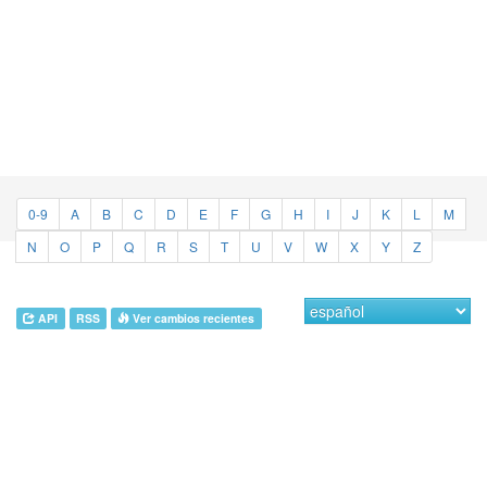
0-9
A
B
C
D
E
F
G
H
I
J
K
L
M
N
O
P
Q
R
S
T
U
V
W
X
Y
Z
API
RSS
Ver cambios recientes