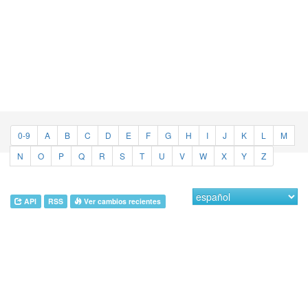
0-9
A
B
C
D
E
F
G
H
I
J
K
L
M
N
O
P
Q
R
S
T
U
V
W
X
Y
Z
API
RSS
Ver cambios recientes