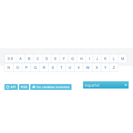
0-9
A
B
C
D
E
F
G
H
I
J
K
L
M
N
O
P
Q
R
S
T
U
V
W
X
Y
Z
API
RSS
Ver cambios recientes