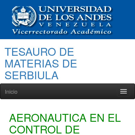
TESAURO DE
MATERIAS DE
SERBIULA
Inicio
Toggl
naviga
AERONAUTICA EN EL
CONTROL DE