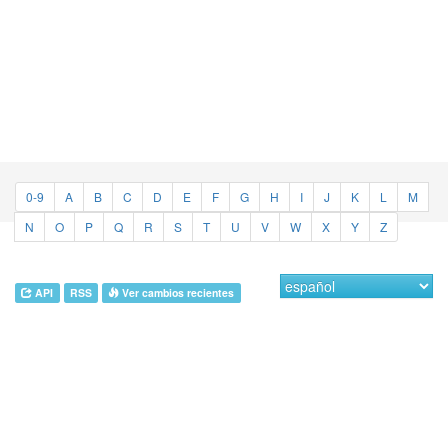
0-9
A
B
C
D
E
F
G
H
I
J
K
L
M
N
O
P
Q
R
S
T
U
V
W
X
Y
Z
API
RSS
Ver cambios recientes