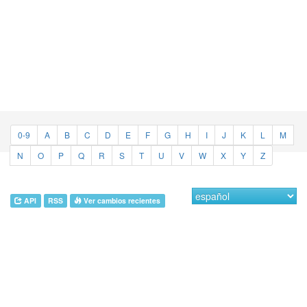
0-9
A
B
C
D
E
F
G
H
I
J
K
L
M
N
O
P
Q
R
S
T
U
V
W
X
Y
Z
API
RSS
Ver cambios recientes