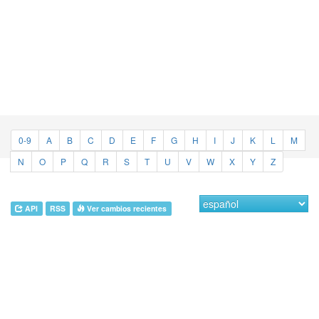
0-9
A
B
C
D
E
F
G
H
I
J
K
L
M
N
O
P
Q
R
S
T
U
V
W
X
Y
Z
API
RSS
Ver cambios recientes