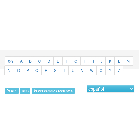
0-9
A
B
C
D
E
F
G
H
I
J
K
L
M
N
O
P
Q
R
S
T
U
V
W
X
Y
Z
API
RSS
Ver cambios recientes