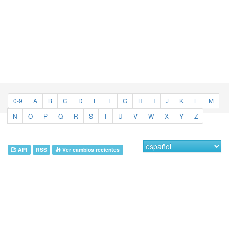
0-9
A
B
C
D
E
F
G
H
I
J
K
L
M
N
O
P
Q
R
S
T
U
V
W
X
Y
Z
API
RSS
Ver cambios recientes