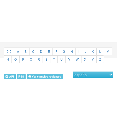
0-9
A
B
C
D
E
F
G
H
I
J
K
L
M
N
O
P
Q
R
S
T
U
V
W
X
Y
Z
API
RSS
Ver cambios recientes