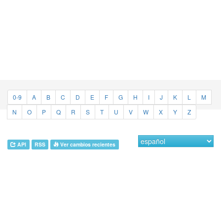
0-9
A
B
C
D
E
F
G
H
I
J
K
L
M
N
O
P
Q
R
S
T
U
V
W
X
Y
Z
API
RSS
Ver cambios recientes