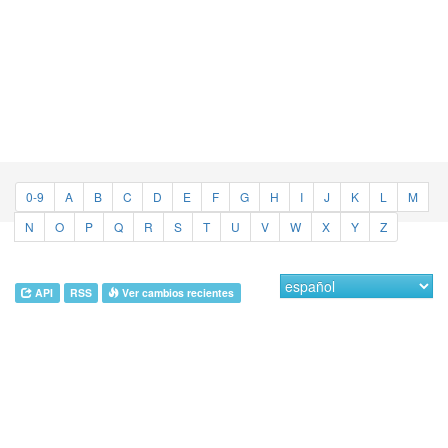
0-9
A
B
C
D
E
F
G
H
I
J
K
L
M
N
O
P
Q
R
S
T
U
V
W
X
Y
Z
API
RSS
Ver cambios recientes