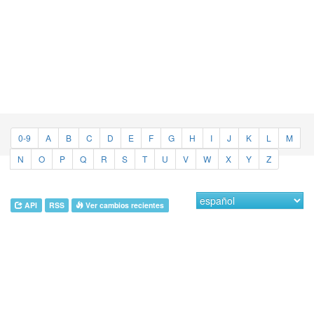
0-9
A
B
C
D
E
F
G
H
I
J
K
L
M
N
O
P
Q
R
S
T
U
V
W
X
Y
Z
API
RSS
Ver cambios recientes