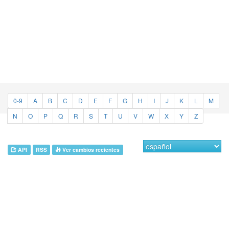
0-9
A
B
C
D
E
F
G
H
I
J
K
L
M
N
O
P
Q
R
S
T
U
V
W
X
Y
Z
API
RSS
Ver cambios recientes