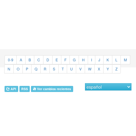
0-9
A
B
C
D
E
F
G
H
I
J
K
L
M
N
O
P
Q
R
S
T
U
V
W
X
Y
Z
API
RSS
Ver cambios recientes