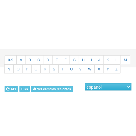
0-9
A
B
C
D
E
F
G
H
I
J
K
L
M
N
O
P
Q
R
S
T
U
V
W
X
Y
Z
API
RSS
Ver cambios recientes