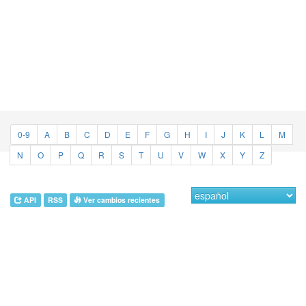
0-9
A
B
C
D
E
F
G
H
I
J
K
L
M
N
O
P
Q
R
S
T
U
V
W
X
Y
Z
API
RSS
Ver cambios recientes