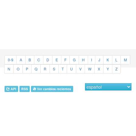
0-9
A
B
C
D
E
F
G
H
I
J
K
L
M
N
O
P
Q
R
S
T
U
V
W
X
Y
Z
API
RSS
Ver cambios recientes