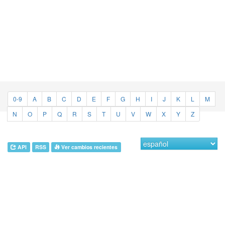
0-9
A
B
C
D
E
F
G
H
I
J
K
L
M
N
O
P
Q
R
S
T
U
V
W
X
Y
Z
API
RSS
Ver cambios recientes