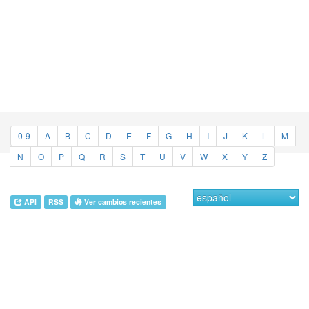
0-9
A
B
C
D
E
F
G
H
I
J
K
L
M
N
O
P
Q
R
S
T
U
V
W
X
Y
Z
API
RSS
Ver cambios recientes