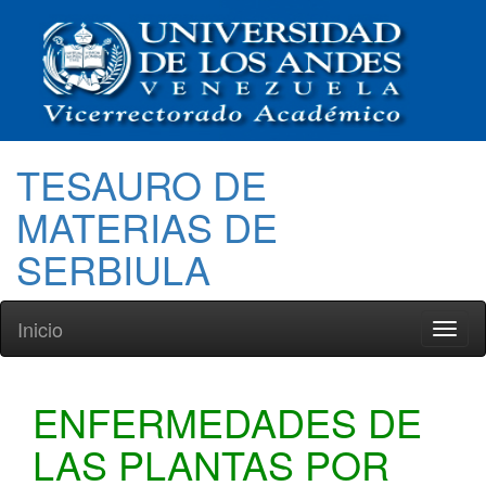
TESAURO DE
MATERIAS DE
SERBIULA
Inicio
Toggl
naviga
ENFERMEDADES DE
LAS PLANTAS POR