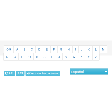
0-9
A
B
C
D
E
F
G
H
I
J
K
L
M
N
O
P
Q
R
S
T
U
V
W
X
Y
Z
API
RSS
Ver cambios recientes