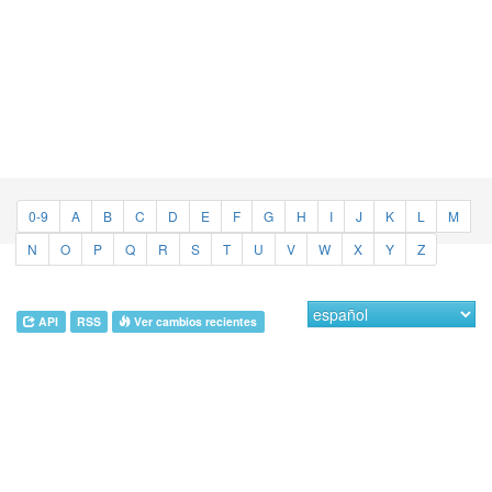
0-9
A
B
C
D
E
F
G
H
I
J
K
L
M
N
O
P
Q
R
S
T
U
V
W
X
Y
Z
API
RSS
Ver cambios recientes