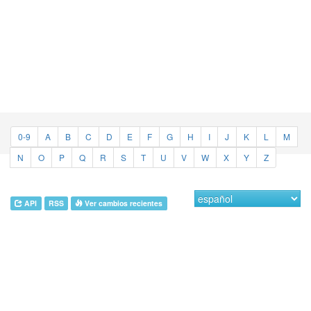
0-9
A
B
C
D
E
F
G
H
I
J
K
L
M
N
O
P
Q
R
S
T
U
V
W
X
Y
Z
API
RSS
Ver cambios recientes