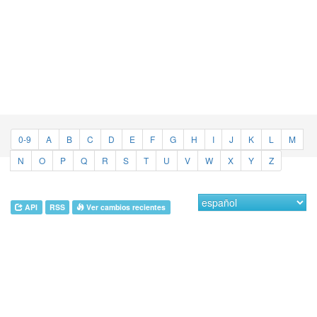
0-9
A
B
C
D
E
F
G
H
I
J
K
L
M
N
O
P
Q
R
S
T
U
V
W
X
Y
Z
API
RSS
Ver cambios recientes