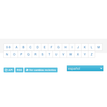
0-9
A
B
C
D
E
F
G
H
I
J
K
L
M
N
O
P
Q
R
S
T
U
V
W
X
Y
Z
API
RSS
Ver cambios recientes