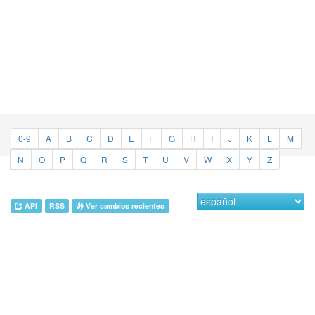
0-9
A
B
C
D
E
F
G
H
I
J
K
L
M
N
O
P
Q
R
S
T
U
V
W
X
Y
Z
API
RSS
Ver cambios recientes