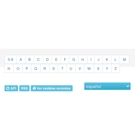
0-9
A
B
C
D
E
F
G
H
I
J
K
L
M
N
O
P
Q
R
S
T
U
V
W
X
Y
Z
API
RSS
Ver cambios recientes