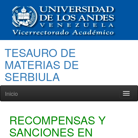
TESAURO DE
MATERIAS DE
SERBIULA
Inicio
Toggl
naviga
RECOMPENSAS Y
SANCIONES EN