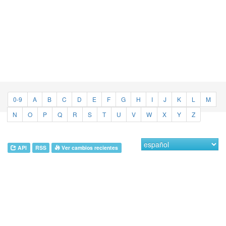
0-9
A
B
C
D
E
F
G
H
I
J
K
L
M
N
O
P
Q
R
S
T
U
V
W
X
Y
Z
API
RSS
Ver cambios recientes