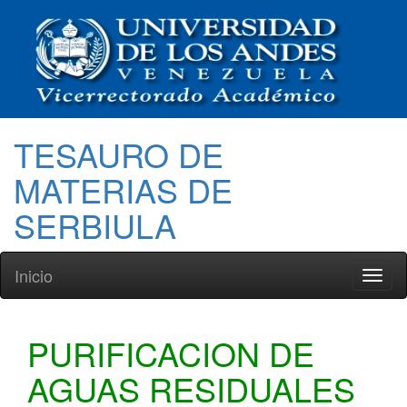
TESAURO DE
MATERIAS DE
SERBIULA
Inicio
Toggl
naviga
PURIFICACION DE
AGUAS RESIDUALES