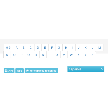
0-9
A
B
C
D
E
F
G
H
I
J
K
L
M
N
O
P
Q
R
S
T
U
V
W
X
Y
Z
API
RSS
Ver cambios recientes