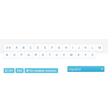
0-9
A
B
C
D
E
F
G
H
I
J
K
L
M
N
O
P
Q
R
S
T
U
V
W
X
Y
Z
API
RSS
Ver cambios recientes