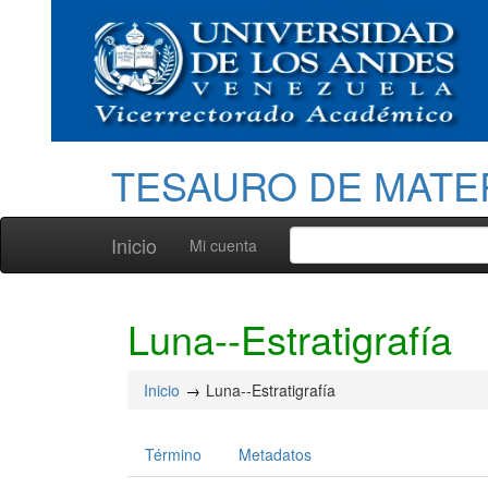
TESAURO DE MATE
Inicio
Mi cuenta
Luna--Estratigrafía
Inicio
Luna--Estratigrafía
Término
Metadatos