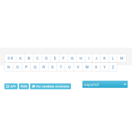
0-9
A
B
C
D
E
F
G
H
I
J
K
L
M
N
O
P
Q
R
S
T
U
V
W
X
Y
Z
API
RSS
Ver cambios recientes